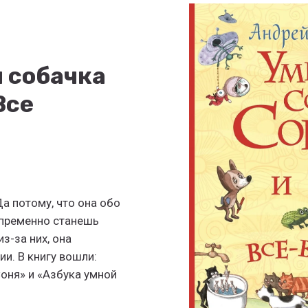
 собачка
Все
а потому, что она обо
епременно станешь
з-за них, она
и. В книгу вошли:
оня» и «Азбука умной