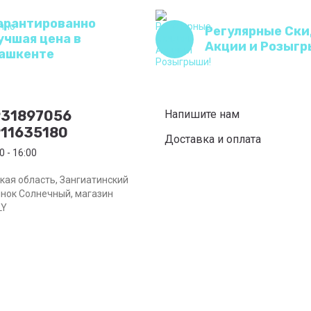
арантированно
Регулярные Ски
учшая цена в
Акции и Розыгр
ашкенте
931897056
Напишите нам
11635180
Доставка и оплата
0 - 16:00
кая область, Зангиатинский
ынок Солнечный, магазин
LY