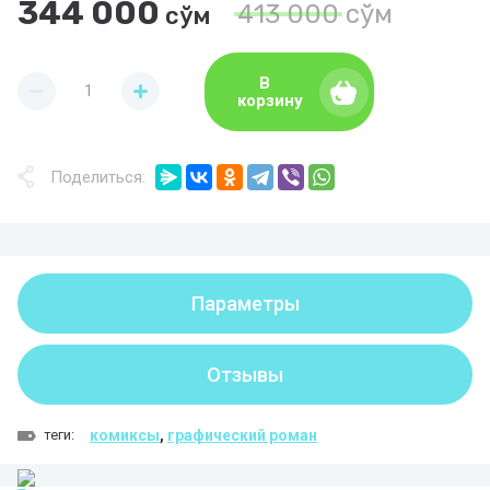
344 000
413 000
сўм
сўм
В
корзину
Поделиться:
Параметры
Отзывы
теги:
комиксы
,
графический роман