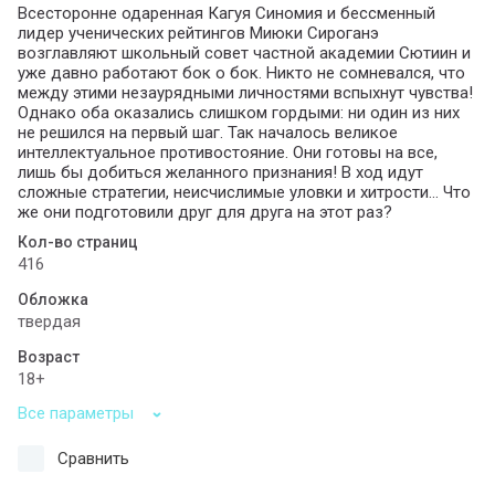
Всесторонне одаренная Кагуя Синомия и бессменный
лидер ученических рейтингов Миюки Сироганэ
возглавляют школьный совет частной академии Сютиин и
уже давно работают бок о бок. Никто не сомневался, что
между этими незаурядными личностями вспыхнут чувства!
Однако оба оказались слишком гордыми: ни один из них
не решился на первый шаг. Так началось великое
интеллектуальное противостояние. Они готовы на все,
лишь бы добиться желанного признания! В ход идут
сложные стратегии, неисчислимые уловки и хитрости… Что
же они подготовили друг для друга на этот раз?
Кол-во страниц
416
Обложка
твердая
Возраст
18+
Все параметры
Сравнить