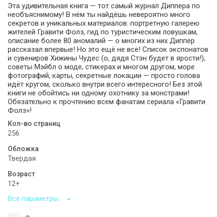
Эта удивительная книга — тот самый журнал Диппера по
необъяснимому! В нём ты найдёшь невероятно много
секретов и уникальных материалов: портретную галерею
жителей Гравити Фолз, гид по туристическим ловушкам,
описание более 80 аномалий — о многих из них Диппер
рассказал впервые! Но это ещё не всё! Список экспонатов
и сувениров Хижины Чудес (о, дядя Стэн будет в ярости!),
советы Мэйбл о моде, стикерах и многом другом, море
фотографий, карты, секретные локации — просто голова
идёт кругом, сколько внутри всего интересного! Без этой
книги не обойтись ни одному охотнику за монстрами!
Обязательно к прочтению всем фанатам сериала «Гравити
Фолз»!
Кол-во страниц
256
Обложка
Твердая
Возраст
12+
Все параметры