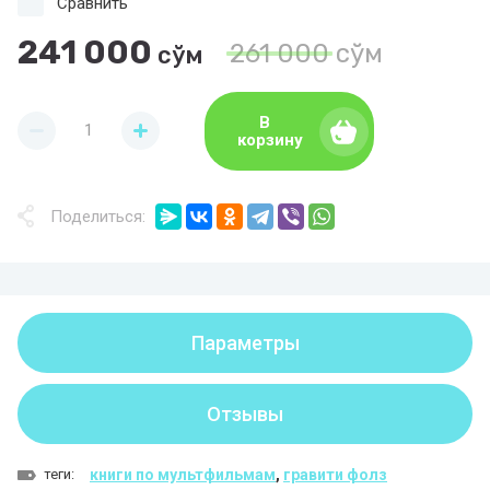
Сравнить
241 000
261 000
сўм
сўм
В
корзину
Поделиться:
Параметры
Отзывы
теги:
книги по мультфильмам
,
гравити фолз