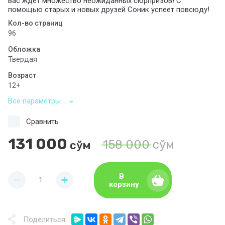
вас ждёт множество неожиданных сюрпризов! С
помощью старых и новых друзей Соник успеет повсюду!
Кол-во страниц
96
Обложка
Твердая
Возраст
12+
Все параметры
Сравнить
131 000
158 000
сўм
сўм
В
корзину
Поделиться: