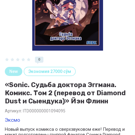
0
New
Экономия 27000 сўм
«Sonic. Судьба доктора Эггмана.
Комикс. Том 2 (перевод от Diamond
Dust и Сыендука)» Йэн Флинн
Артикул:
ITD000000001094095
Эксмо
Новый выпуск комикса о сверхзвуковом еже! Перевод и
макет подготовлены группой фанатов Соника Diamond