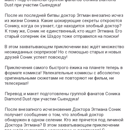
Dust при участии Сыендука!
После их последней битвы доктор Эггман внезапно исчез
из жизни Соника. Какие шокирующие секреты откроются
Сонику, когда он узнает, где находится злобный доктор?
К тому же, Соник не единственный, кто ищет Эггмана. Его
старый соперник ёж Шэдоу тоже отправился на поиски!
В этом захватывающем приключении вас ждёт множество
неожиданных сюрпризов! Но с помощью старых и новых
друзей Соник успеет повсюду!
Приключения самого быстрого ёжика на планете теперь в
формате комикса! Увлекательные комиксы с абсолютно
оригинальными сюжетами не повторяют ни фильм, ни
телесериал!
Перевод и макет подготовлены группой фанатов Соника
Diamond Dust при участии Сыендука!
После внезапного исчезновения Доктора Эггмана Соник
получает сообщение о том, что злобный доктор
обнаружен в одном селении. Кто же прячется под личиной
Доктора Эггмана? В этом захватывающем приключении