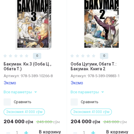
0
0
Бакуман. Кн.3 (Ооба Ц.,
Ооба Цугуми, Обата Т.:
Обата Т.)
Бакуман. Книга 2
Артикул:
978-5-389-10266-8
Артикул:
978-5-389-09883-1
Эксмо
Эксмо
Все параметры
Все параметры
Сравнить
Сравнить
Экономия 41000 сўм
Экономия 41000 сўм
204 000
204 000
сўм
сўм
245 000
сўм
245 000
сўм
В корзину
В корзину