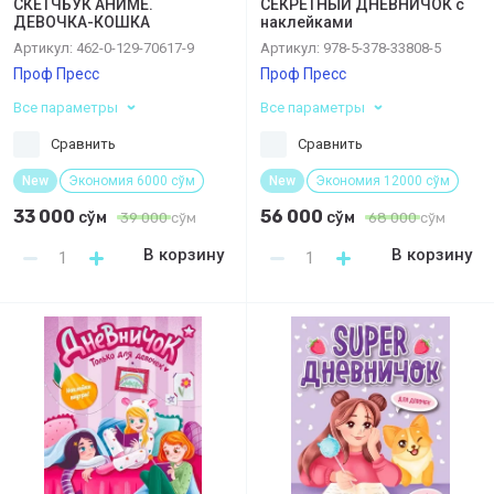
СКЕТЧБУК АНИМЕ.
СЕКРЕТНЫЙ ДНЕВНИЧОК с
ДЕВОЧКА-КОШКА
наклейками
Артикул:
462-0-129-70617-9
Артикул:
978-5-378-33808-5
Проф Пресс
Проф Пресс
Все параметры
Все параметры
Сравнить
Сравнить
New
Экономия 6000 сўм
New
Экономия 12000 сўм
33 000
56 000
сўм
сўм
39 000
сўм
68 000
сўм
В корзину
В корзину