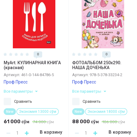
0
0
MyArt. КУЛИНАРНАЯ КНИГА
ФОТОАЛЬБОМ 250х290.
(красная)
НАША ДОЧЕНЬКА
Артикул:
461-0-144-84786-5
Артикул:
978-5-378-33234-2
Проф Пресс
Проф Пресс
Все параметры
Все параметры
Сравнить
Сравнить
New
Экономия 13000 сўм
New
Экономия 18000 сўм
61 000
88 000
сўм
сўм
74 000
сўм
106 000
сўм
В корзину
В корзину