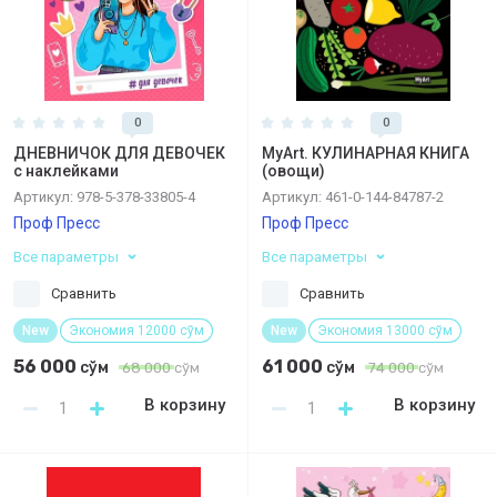
0
0
ДНЕВНИЧОК ДЛЯ ДЕВОЧЕК
MyArt. КУЛИНАРНАЯ КНИГА
с наклейками
(овощи)
Артикул:
978-5-378-33805-4
Артикул:
461-0-144-84787-2
Проф Пресс
Проф Пресс
Все параметры
Все параметры
Сравнить
Сравнить
New
Экономия 12000 сўм
New
Экономия 13000 сўм
56 000
61 000
сўм
сўм
68 000
сўм
74 000
сўм
В корзину
В корзину