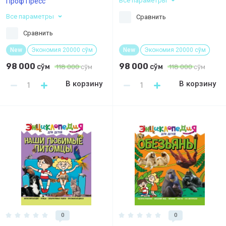
Все параметры
Проф Пресс
Все параметры
Сравнить
Сравнить
New
Экономия 20000 сўм
New
Экономия 20000 сўм
98 000
98 000
сўм
сўм
118 000
сўм
118 000
сўм
В корзину
В корзину
0
0