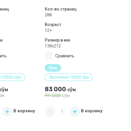
аниц
Кол-во страниц
288
Возраст
12+
мм
Размер в мм
138х212
ить
Сравнить
New
 19000 сўм
Экономия 16000 сўм
83 000
сўм
сўм
ўм
99 000
сўм
В корзину
В корзину