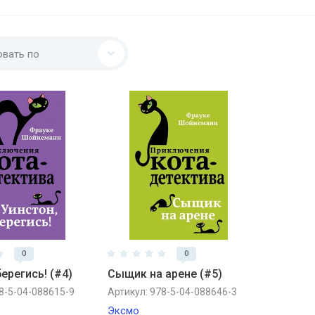
овать по
0
0
берегись! (#4)
Сыщик на арене (#5)
8-5-04-088615-9
Артикул:
978-5-04-088646-3
Эксмо