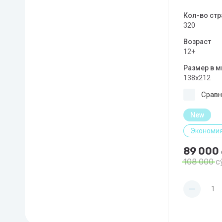
Кол-во стр
320
Возраст
12+
Размер в 
138х212
Сравн
New
Экономия
89 000
108 000
с