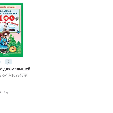
0
ок для малышей
8-5-17-109846-9
аниц