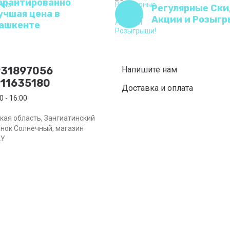
арантированно
Регулярные Ски
учшая цена в
Акции и Розыгр
ашкенте
931897056
Напишите нам
11635180
Доставка и оплата
0 - 16:00
кая область, Зангиатинский
ынок Солнечный, магазин
LY