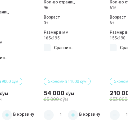
Кол-во страниц
Кол-во с
96
616
аниц
Возраст
Возраст
0+
6+
Размер в мм
Размер в
165х195
155х190
мм
Сравнить
Сра
ить
 9000 сўм
Экономия 11000 сўм
Эконом
54 000
210 0
сўм
сўм
м
65 000
сўм
253 000
В корзину
В корзину