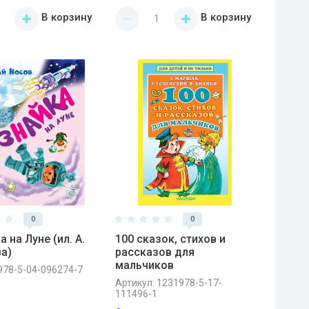
В корзину
В корзину
0
0
 на Луне (ил. А.
100 сказок, стихов и
а)
рассказов для
мальчиков
978-5-04-096274-7
Артикул:
1231978-5-17-
111496-1