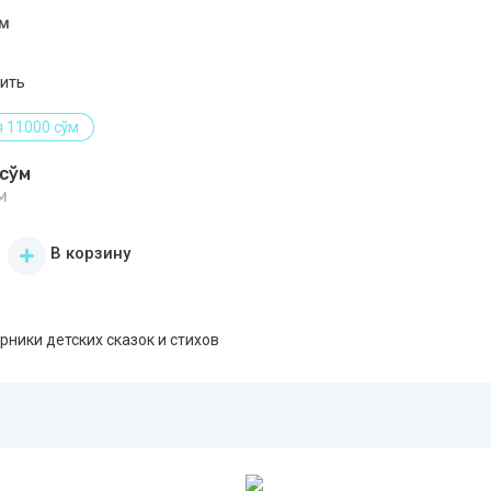
мм
ить
 11000 сўм
сўм
м
В корзину
рники детских сказок и стихов