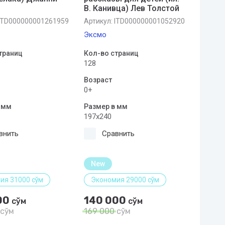
В. Канивца) Лев Толстой
ITD000000001261959
Артикул:
ITD000000001052920
Эксмо
траниц
Кол-во страниц
128
Возраст
0+
 мм
Размер в мм
197x240
внить
Сравнить
New
ия 31000 сўм
Экономия 29000 сўм
00
140 000
сўм
сўм
сўм
169 000
сўм