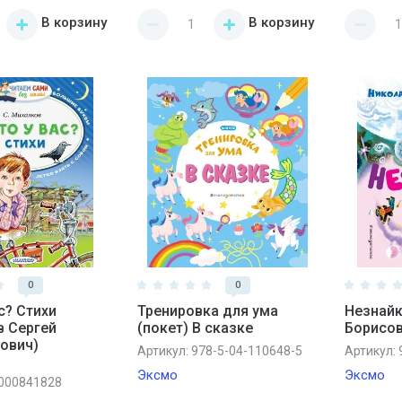
В корзину
В корзину
0
0
ас? Стихи
Тренировка для ума
Незнайка
в Сергей
(покет) В сказке
Борисов
ович)
Артикул:
978-5-04-110648-5
Артикул:
Эксмо
Эксмо
000841828