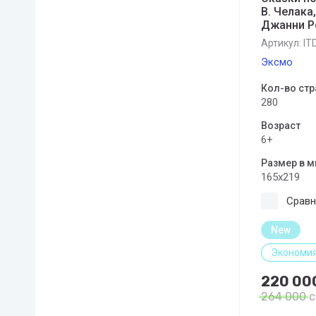
В. Челака
Джанни Р
Артикул:
IT
Эксмо
Кол-во стр
280
Возраст
6+
Размер в 
165x219
Сравн
New
Экономия
220 00
264 000
с