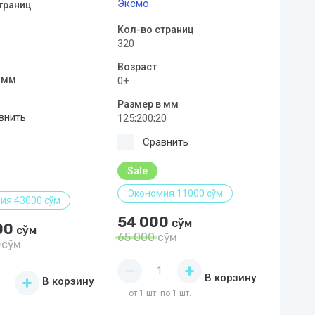
Эксмо
траниц
Кол-во страниц
320
Возраст
 мм
0+
Размер в мм
внить
125;200;20
Сравнить
Sale
Экономия 11000 сўм
ия 43000 сўм
54 000
сўм
00
сўм
65 000
сўм
сўм
В корзину
В корзину
от 1 шт. по 1 шт.