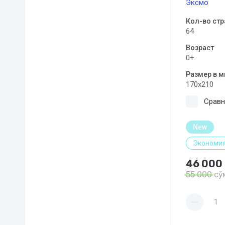
Эксмо
Кол-во стр
64
Возраст
0+
Размер в 
170x210
Сравн
New
Экономия
46 000
55 000
сў