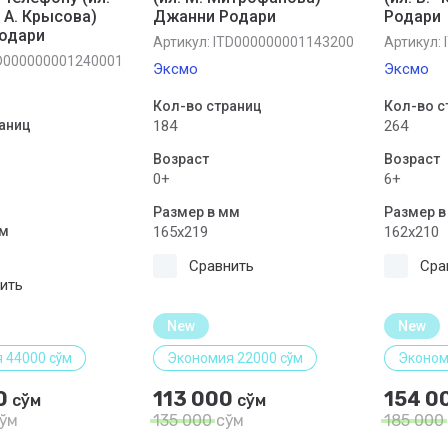
, А. Крысова)
Джанни Родари
Родари
одари
Артикул:
ITD000000001143200
Артикул:
D000000001240001
Эксмо
Эксмо
Кол-во страниц
Кол-во с
аниц
184
264
Возраст
Возраст
0+
6+
Размер в мм
Размер в
мм
165x219
162x210
Сравнить
Сра
ить
New
New
 44000 сўм
Экономия 22000 сўм
Эконом
0
113 000
154 0
сўм
сўм
ўм
135 000
сўм
185 000