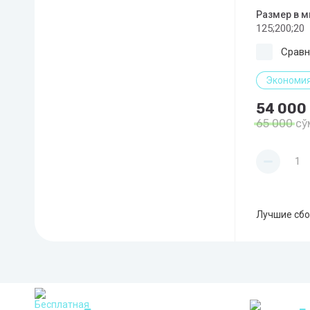
Размер в 
125;200;20
Сравн
Экономия
54 000
65 000
сў
Лучшие сбо