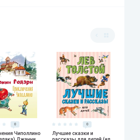
0
0
чения Чиполлино
Лучшие сказки и
 Челака) Джанни
рассказы для детей (ил.