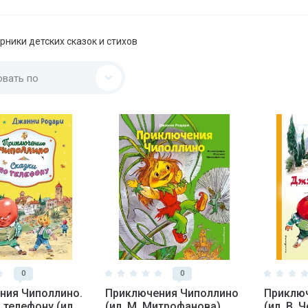
рники детских сказок и стихов
овать по
0
0
ния Чиполлино.
Приключения Чиполлино
Приклю
 телефону (ил.
(ил. М. Митрофанова)
(ил. В.