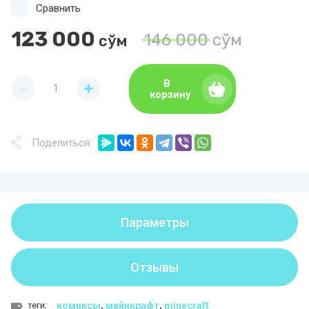
Сравнить
123 000
146 000
сўм
сўм
В
корзину
Поделиться:
Параметры
Отзывы
теги:
комиксы
,
майнкрафт
,
minecraft