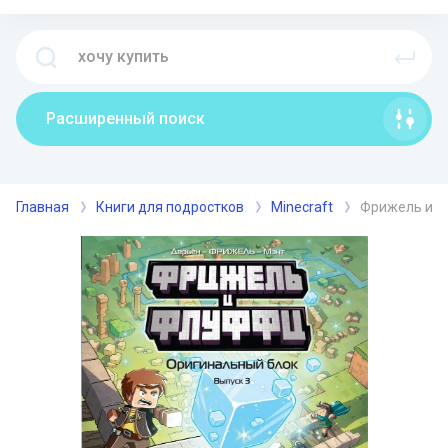
Расширенный поиск
Главная
Книги для подростков
Minecraft
Фрижель и Ф