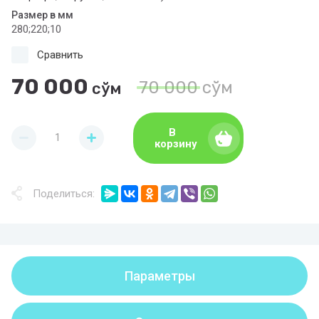
Размер в мм
280;220;10
Сравнить
70 000
70 000
сўм
сўм
В
корзину
Поделиться:
Параметры