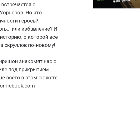
 встречается с
орнеров. Но что
чности героев?
ь... или избавление? И
 историю, о которой все
на скруллов по-новому!
нришон знакомят нас с
мле под прикрытием.
е всего в этом сюжете
 Comicbook.com