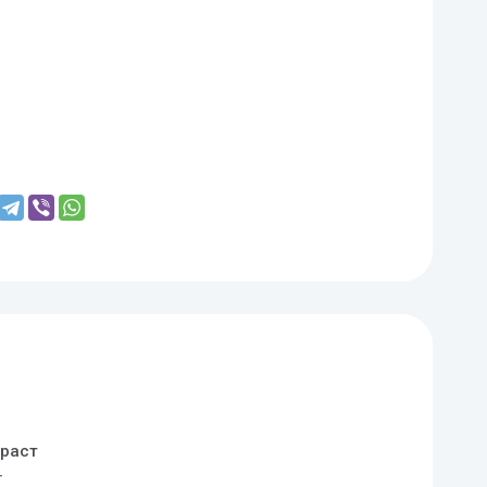
раст
+