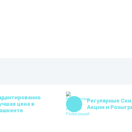
арантированно
Регулярные Ски
учшая цена в
Акции и Розыгр
ашкенте