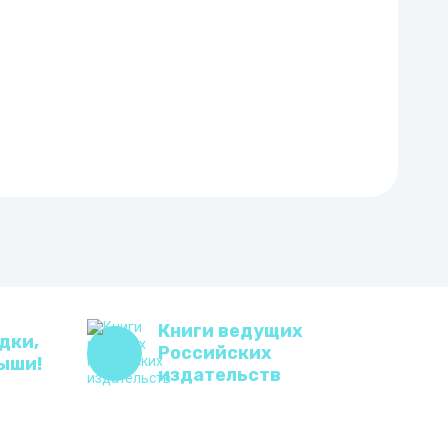
Книги ведущих
дки,
Российских
ыши!
издательств