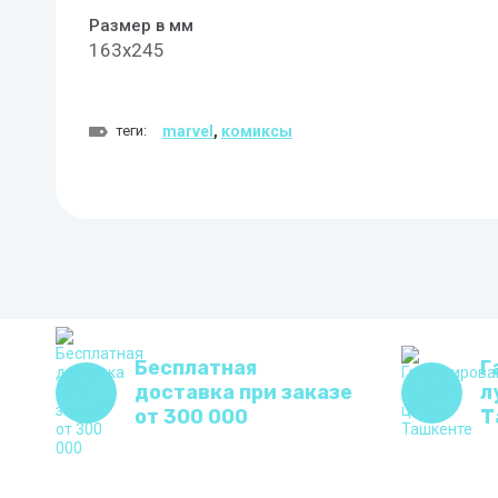
Размер в мм
163x245
теги:
marvel
,
комиксы
Бесплатная
Г
доставка при заказе
л
от 300 000
Т