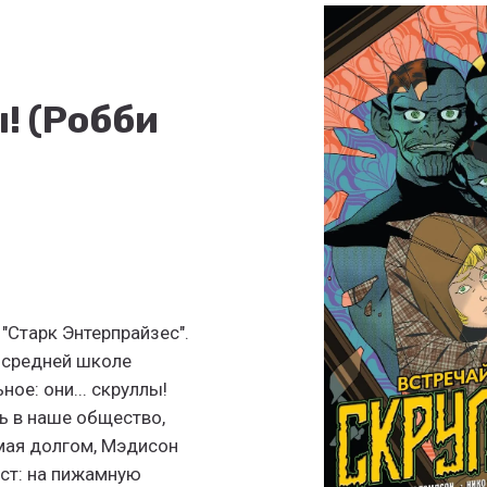
! (Робби
"Старк Энтерпрайзес".
в средней школе
ое: они... скруллы!
 в наше общество,
мая долгом, Мэдисон
ест: на пижамную