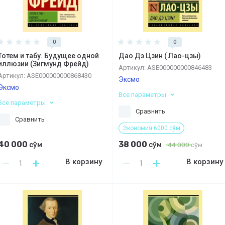
0
0
Тотем и табу. Будущее одной
Дао Дэ Цзин ( Лао-цзы)
иллюзии (Зигмунд Фрейд)
Артикул:
ASE000000000846483
Артикул:
ASE000000000868430
Эксмо
Эксмо
Все параметры
Все параметры
Сравнить
Сравнить
Экономия 6000 сўм
40 000
38 000
сўм
сўм
44 000
сўм
В корзину
В корзину