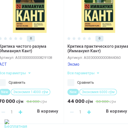
0
0
Критика чистого разума
Критика практического разум
(Иммануил Кант)
(Иммануил Кант)
Артикул:
ASE000000000829108
Артикул:
ASE000000000844060
АСТ
Эксмо
Все параметры
Все параметры
Сравнить
Сравнить
New
Экономия 14000 сўм
New
Экономия 6000 сўм
70 000
44 000
сўм
сўм
84 000
сўм
50 000
сўм
В корзину
В корзину