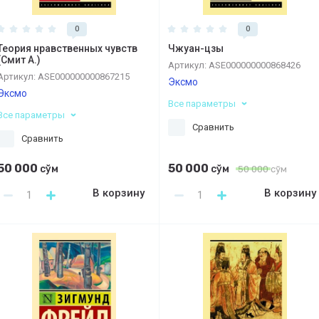
0
0
Теория нравственных чувств
Чжуан-цзы
(Смит А.)
Артикул:
ASE000000000868426
Артикул:
ASE000000000867215
Эксмо
Эксмо
Все параметры
Все параметры
Сравнить
Сравнить
50 000
50 000
сўм
сўм
50 000
сўм
В корзину
В корзину