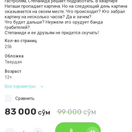
гастролям, Степанида решает подработать. В квартире
Наташи пропадает картина. Но на следующий день картина
оказывается на своем месте. Что происходит? Кто забрал
картину на несколько часов? Да и зачем?
Что будет дальше? Неужели это орудует банда
грабителей?
Степаниде и ее друзьям не придется скучать!
Кол-во страниц
256
Обложка
Твердая
Возраст
12+
Все параметры
Сравнить
83 000
99 000
сўм
сўм
В