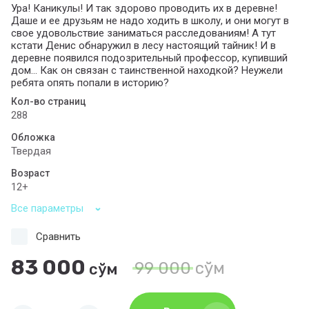
Ура! Каникулы! И так здорово проводить их в деревне!
Даше и ее друзьям не надо ходить в школу, и они могут в
свое удовольствие заниматься расследованиям! А тут
кстати Денис обнаружил в лесу настоящий тайник! И в
деревне появился подозрительный профессор, купивший
дом… Как он связан с таинственной находкой? Неужели
ребята опять попали в историю?
Кол-во страниц
288
Обложка
Твердая
Возраст
12+
Все параметры
Сравнить
83 000
99 000
сўм
сўм