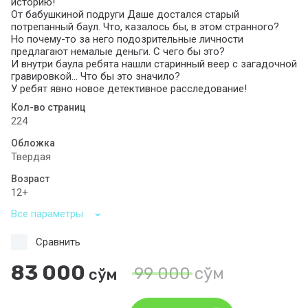
историю!
От бабушкиной подруги Даше достался старый
потрепанный баул. Что, казалось бы, в этом странного?
Но почему-то за него подозрительные личности
предлагают немалые деньги. С чего бы это?
И внутри баула ребята нашли старинный веер с загадочной
гравировкой... Что бы это значило?
У ребят явно новое детективное расследование!
Кол-во страниц
224
Обложка
Твердая
Возраст
12+
Все параметры
Сравнить
83 000
99 000
сўм
сўм