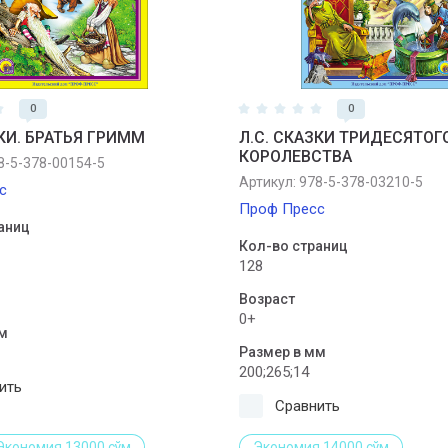
0
0
ЗКИ. БРАТЬЯ ГРИММ
Л.С. СКАЗКИ ТРИДЕСЯТОГ
КОРОЛЕВСТВА
-5-378-00154-5
Артикул:
978-5-378-03210-5
с
Проф Пресс
аниц
Кол-во страниц
128
Возраст
0+
м
Размер в мм
200;265;14
ить
Сравнить
Экономия 13000 сўм
Экономия 14000 сўм