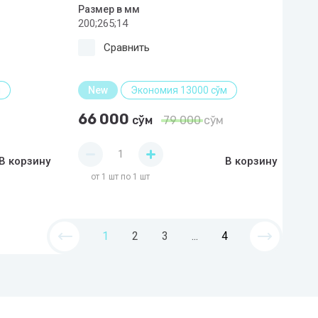
Размер в мм
200;265;14
Сравнить
м
New
Экономия 13000 сўм
66 000
сўм
79 000
сўм
В корзину
В корзину
от 1 шт по 1 шт
1
2
3
...
4