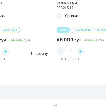
м
Размер в мм
200;265;14
ить
Сравнить
 14000 сўм
New
Экономия 13000 сў
68 000
сўм
84 000
сўм
сўм
81 000
сўм
В корзину
1 шт
от 1 шт по 1 шт