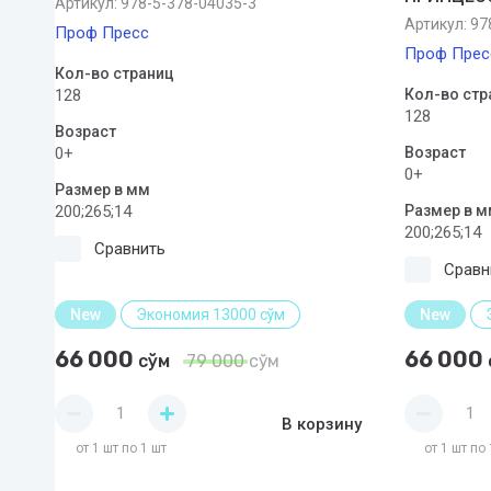
Артикул:
978-5-378-04035-3
Артикул:
978
Проф Пресс
Проф Прес
Кол-во страниц
128
Кол-во стр
128
Возраст
0+
Возраст
0+
Размер в мм
200;265;14
Размер в м
200;265;14
Сравнить
Сравн
New
Экономия 13000 сўм
New
66 000
66 000
сўм
79 000
сўм
В корзину
от 1 шт по 1 шт
от 1 шт по 