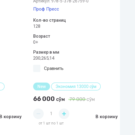
Артикул:
978-5-378-26759-0
Проф Пресс
Кол-во страниц
128
Возраст
0+
Размер в мм
200;265;14
Сравнить
м
New
Экономия 13000 сўм
66 000
сўм
79 000
сўм
В корзину
В корзину
от 1 шт по 1 шт