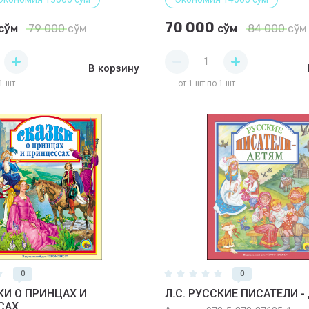
70 000
сўм
79 000
сўм
сўм
84 000
сўм
В корзину
1 шт
от 1 шт по 1 шт
0
0
ЗКИ О ПРИНЦАХ И
Л.С. РУССКИЕ ПИСАТЕЛИ -
САХ