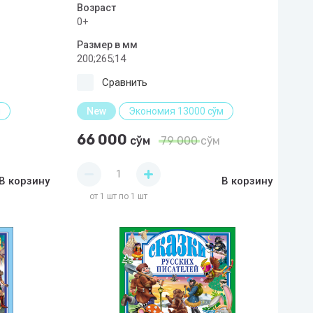
Возраст
0+
Размер в мм
200;265;14
Сравнить
м
New
Экономия 13000 сўм
66 000
сўм
79 000
сўм
В корзину
В корзину
от 1 шт по 1 шт