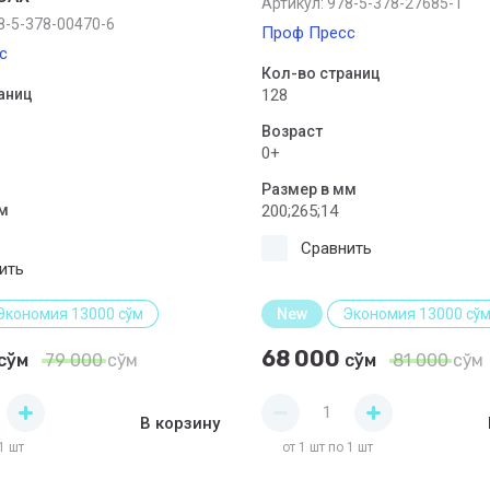
Артикул:
978-5-378-27685-1
-5-378-00470-6
Проф Пресс
с
Кол-во страниц
аниц
128
Возраст
0+
Размер в мм
м
200;265;14
Сравнить
ить
Экономия 13000 сўм
New
Экономия 13000 сў
68 000
сўм
79 000
сўм
сўм
81 000
сўм
В корзину
1 шт
от 1 шт по 1 шт