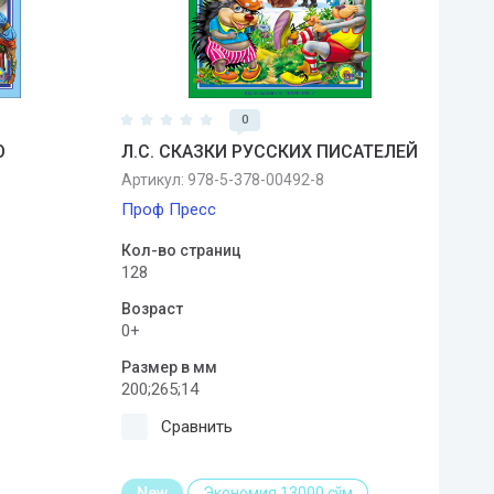
0
О
Л.С. СКАЗКИ РУССКИХ ПИСАТЕЛЕЙ
Артикул:
978-5-378-00492-8
Проф Пресс
Кол-во страниц
128
Возраст
0+
Размер в мм
200;265;14
Сравнить
New
Экономия 13000 сўм