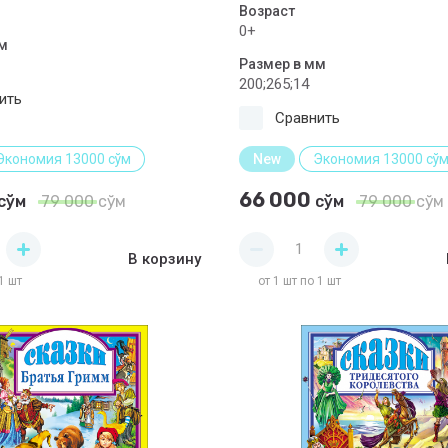
Возраст
0+
м
Размер в мм
200;265;14
ить
Сравнить
Экономия 13000 сўм
New
Экономия 13000 сў
66 000
сўм
79 000
сўм
сўм
79 000
сўм
В корзину
1 шт
от 1 шт по 1 шт