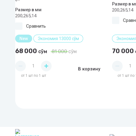
Размер в м
Размер в мм
200;265;14
200;265;14
Сравн
Сравнить
New
Экономия 13000 сўм
Экономия
68 000
70 000
сўм
81 000
сўм
В корзину
от 1 шт по 1 шт
от 1 шт по 