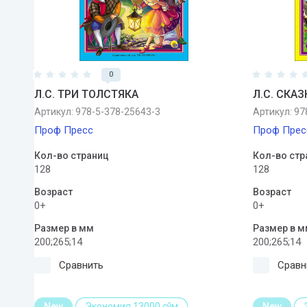
0
Л.С. ТРИ ТОЛСТЯКА
Л.С. СКА
Артикул:
978-5-378-25643-3
Артикул:
978
Проф Пресс
Проф Прес
Кол-во страниц
Кол-во стр
128
128
Возраст
Возраст
0+
0+
Размер в мм
Размер в м
200;265;14
200;265;14
Сравнить
Сравн
New
Экономия 13000 сўм
New