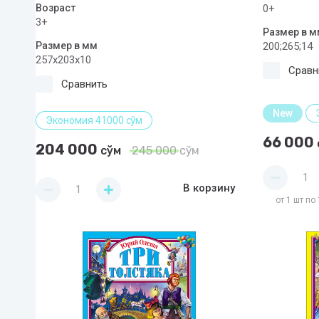
Возраст
0+
3+
Размер в м
Размер в мм
200;265;14
257х203х10
Сравн
Сравнить
New
Экономия 41000 сўм
66 000
204 000
сўм
245 000
сўм
В корзину
от 1 шт по 