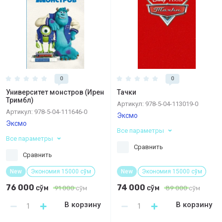
0
0
Университет монстров (Ирен
Тачки
Тримбл)
Артикул:
978-5-04-113019-0
Артикул:
978-5-04-111646-0
Эксмо
Эксмо
Все параметры
Все параметры
Сравнить
Сравнить
New
Экономия 15000 сўм
New
Экономия 15000 сўм
76 000
74 000
сўм
сўм
91 000
сўм
89 000
сўм
В корзину
В корзину