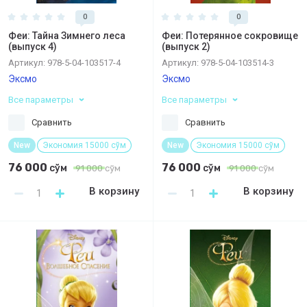
0
0
Феи: Тайна Зимнего леса
Феи: Потерянное сокровище
(выпуск 4)
(выпуск 2)
Артикул:
978-5-04-103517-4
Артикул:
978-5-04-103514-3
Эксмо
Эксмо
Все параметры
Все параметры
Сравнить
Сравнить
New
Экономия 15000 сўм
New
Экономия 15000 сўм
76 000
76 000
сўм
сўм
91 000
сўм
91 000
сўм
В корзину
В корзину