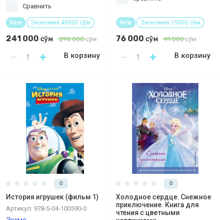
Сравнить
New
Экономия 49000 сўм
New
Экономия 15000 сўм
241 000
76 000
сўм
сўм
290 000
сўм
91 000
сўм
В корзину
В корзину
0
0
История игрушек (фильм 1)
Холодное сердце. Снежное
приключение. Книга для
Артикул:
978-5-04-100590-0
чтения с цветными
Эксмо