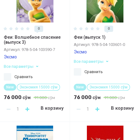
0
0
Феи: Волшебное спасение
Феи (выпуск 1)
(выпуск 3)
Артикул:
978-5-04-103601-0
Артикул:
978-5-04-103590-7
Эксмо
Эксмо
Все параметры
Все параметры
Сравнить
Сравнить
New
Экономия 15000 сўм
New
Экономия 15000 сўм
76 000
76 000
сўм
сўм
91 000
сўм
91 000
сўм
В корзину
В корзину