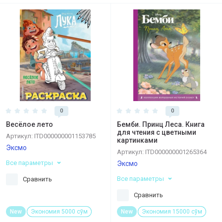
0
0
Весёлое лето
Бемби. Принц Леса. Книга
для чтения с цветными
Артикул:
ITD000000001153785
картинками
Эксмо
Артикул:
ITD000000001265364
Все параметры
Эксмо
Все параметры
Сравнить
Сравнить
New
Экономия 5000 сўм
New
Экономия 15000 сўм