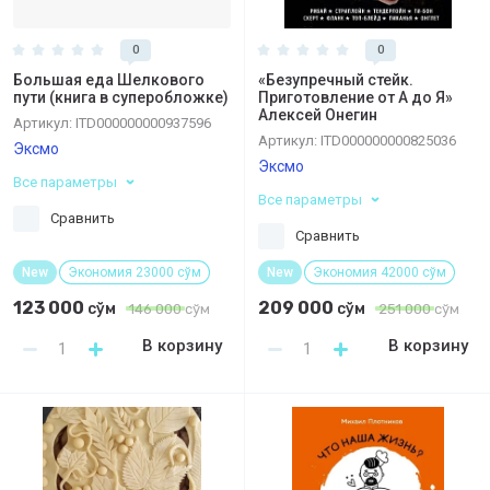
0
0
Большая еда Шелкового
«Безупречный стейк.
пути (книга в суперобложке)
Приготовление от А до Я»
Алексей Онегин
Артикул:
ITD000000000937596
Артикул:
ITD000000000825036
Эксмо
Эксмо
Все параметры
Все параметры
Сравнить
Сравнить
New
Экономия 23000 сўм
New
Экономия 42000 сўм
123 000
209 000
сўм
сўм
146 000
сўм
251 000
сўм
В корзину
В корзину