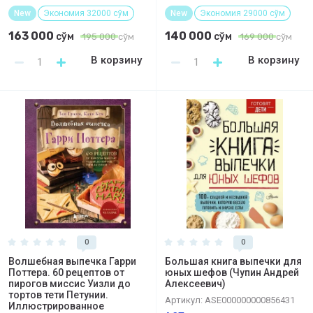
New
Экономия 32000 сўм
New
Экономия 29000 сўм
163 000
140 000
сўм
сўм
195 000
сўм
169 000
сўм
В корзину
В корзину
0
0
Волшебная выпечка Гарри
Большая книга выпечки для
Поттера. 60 рецептов от
юных шефов (Чупин Андрей
пирогов миссис Уизли до
Алексеевич)
тортов тети Петунии.
Артикул:
ASE000000000856431
Иллюстрированное