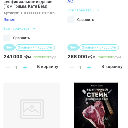
АСТ
неофициальное издание
(Том Гримм, Катя Бём)
Все параметры
Артикул:
ITD000000001262189
Эксмо
Сравнить
Все параметры
Сравнить
New
Экономия 49000 сўм
New
Экономия 57000 сўм
241 000
288 000
сўм
сўм
290 000
сўм
345 000
сўм
В корзину
В корзину