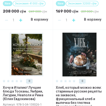
New
Экономия 41000 сўм
New
Экономия 32000 сўм
208 000
169 000
сўм
сўм
249 000
сўм
201 000
сўм
В корзину
В корзину
0
0
Хочу в Италию! Лучшие
Хлеб, который можно всем:
блюда Тосканы, Умбрии,
старинные русские рецепты
Лигурии, Неаполя и Рима
на закваске,
(Юлия Евдокимова)
функциональный хлеб и
выпечка без глютена
Артикул:
978-5-04-159326-1