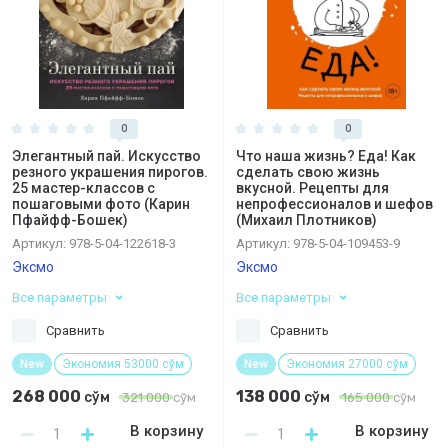
0
0
Элегантный пай. Искусство
Что наша жизнь? Еда! Как
резного украшения пирогов.
сделать свою жизнь
25 мастер-классов с
вкусной. Рецепты для
пошаговыми фото (Карин
непрофессионалов и шефов
Пфайфф-Бошек)
(Михаил Плотников)
Артикул:
978-5-04-122618-3
Артикул:
978-5-04-109453-9
Эксмо
Эксмо
Все параметры
Все параметры
Сравнить
Сравнить
New
Экономия 53000 сўм
New
Экономия 27000 сўм
268 000
138 000
сўм
сўм
321 000
сўм
165 000
сўм
В корзину
В корзину