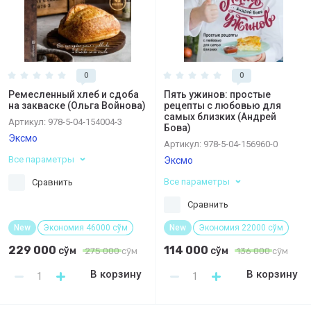
0
0
Ремесленный хлеб и сдоба
Пять ужинов: простые
на закваске (Ольга Войнова)
рецепты с любовью для
самых близких (Андрей
Артикул:
978-5-04-154004-3
Бова)
Эксмо
Артикул:
978-5-04-156960-0
Все параметры
Эксмо
Все параметры
Сравнить
Сравнить
New
Экономия 46000 сўм
New
Экономия 22000 сўм
229 000
114 000
сўм
сўм
275 000
сўм
136 000
сўм
В корзину
В корзину