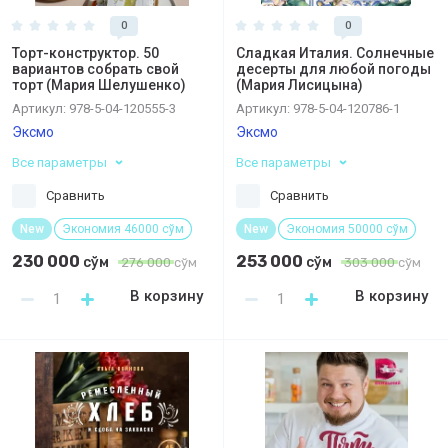
0
0
Торт-конструктор. 50
Сладкая Италия. Солнечные
вариантов собрать свой
десерты для любой погоды
торт (Мария Шелушенко)
(Мария Лисицына)
Артикул:
978-5-04-120555-3
Артикул:
978-5-04-120786-1
Эксмо
Эксмо
Все параметры
Все параметры
Сравнить
Сравнить
New
Экономия 46000 сўм
New
Экономия 50000 сўм
230 000
253 000
сўм
сўм
276 000
сўм
303 000
сўм
В корзину
В корзину