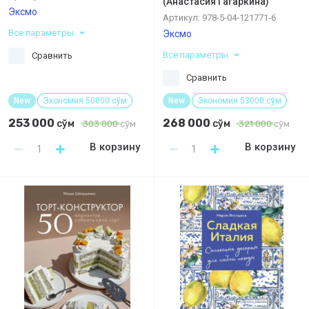
(Анастасия Гагаркина)
Эксмо
Артикул:
978-5-04-121771-6
Все параметры
Эксмо
Все параметры
Сравнить
Сравнить
New
Экономия 50000 сўм
New
Экономия 53000 сўм
253 000
268 000
сўм
сўм
303 000
сўм
321 000
сўм
В корзину
В корзину